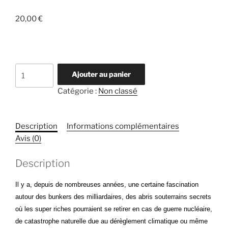
20,00
€
quantité
Ajouter au panier
de
Catégorie :
Non classé
Sous-
sol
Description
Informations complémentaires
Avis (0)
Description
Il y a, depuis de nombreuses années, une certaine fascination
autour des bunkers des milliardaires, des abris
souterrains secrets
où les super riches pourraient se retirer en cas de guerre nucléaire,
de catastrophe naturelle due au dérèglement climatique ou même