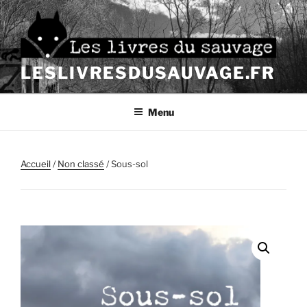
Aller
au
contenu
principal
LESLIVRESDUSAUVAGE.FR
Menu
Accueil
/
Non classé
/ Sous-sol